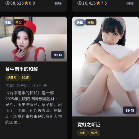
由杜琪峰执导，张译、许光汉、
88,623
6.9
10,415
7.5
悬疑
惊悚
梁朝伟等参演。剧情围绕一桩陈
年...
法国
美国
高分
完结
99:18
台中雨季的和解
纪录片
2025
主演：
章子怡、河正宇 等
《台中雨季的和解》是一部
2025年上映的法国悬疑题材纪
录片，由宁浩执导，章子怡、河
正宇、沈腾、孔刘等参演。剧情
89:45
让一场意外事故串联起多组人物
的因果...
霓虹之听证
电影
2025