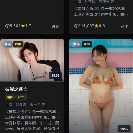
主演：
孙艺珍、宋康昊 等
《霓虹之听证》是一部2025年
上映的美国动作题材电影，由钟
孟宏执导，孙艺珍、宋康昊、绫
濑遥、沈腾等参演。剧情围绕一
5,302
7.7
111,097
8.6
悬疑
动作
桩陈年悬案与家族秘密双线并
进；...
美国
中国
独播
臻彩
99:51
彼岸之逃亡
电影
2025
主演：
裴斗娜、朱一龙 等
《彼岸之逃亡》是一部2025年
上映的美国悬疑题材电影，由洪
常秀执导，裴斗娜、朱一龙、阮
经天、堺雅人等参演。剧情借纪
99:32