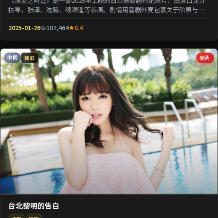
《漂流之听证》是一部2025年上映的日本悬疑题材纪录片，由滨口龙介
执导，张译、沈腾、绫濑遥等参演。剧情用喜剧外壳包裹关于阶层与选
择的沉重命题；情...
2025-01-26
107,464
8.4
中国
新片
臻彩
台北黎明的告白