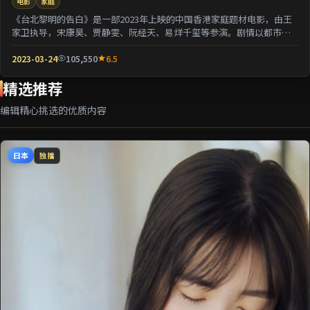
电影
家庭
《台北黎明的告白》是一部2023年上映的中国香港家庭题材电影，由王
家卫执导，宋康昊、贾静雯、阮经天、易烊千玺等参演。剧情以都市迁
徙为背景刻画人与...
2023-03-24
105,550
6.5
精选推荐
编辑精心挑选的优质内容
日本
独播