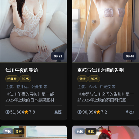
99:21
99:48
仁川午夜的寻访
京都与仁川之间的告别
纪录片
2025
动漫
2025
主演：
苍井优、张曼玉 等
主演：
玄彬、许光汉 等
《仁川午夜的寻访》是一部
《京都与仁川之间的告别》是一
2025年上映的日本悬疑题材纪
部2025年上映的泰国科幻题材
录片，由滨口龙介执导，苍井
动漫，由许鞍华执导，玄彬、许
优、张曼玉、章子怡、河正宇等
光汉、朱一龙等参演。剧情让一
51,304
7.9
90,994
7.2
悬疑
科幻
参演。剧情借用旅途与驿站意象
场意外事故串联起多组人物的因
探讨归属...
果...
中国
英国
臻彩
杜比