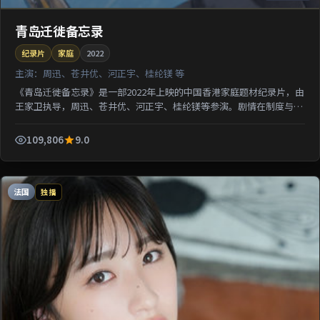
青岛迁徙备忘录
纪录片
家庭
2022
主演：
周迅、苍井优、河正宇、桂纶镁 等
《青岛迁徙备忘录》是一部2022年上映的中国香港家庭题材纪录片，由
王家卫执导，周迅、苍井优、河正宇、桂纶镁等参演。剧情在制度与人
性的夹缝中寻求微弱正义；影像质感突出地域氛围，利...
109,806
9.0
法国
独播