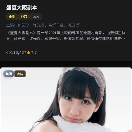
盛夏大阪副本
电影
犯罪
2021
主演：
孙艺珍、许光汉、易烊千玺、周迅 等
《盛夏大阪副本》是一部2021年上映的韩国犯罪题材电影，由姜炯哲执
导，孙艺珍、许光汉、易烊千玺、周迅等参演。剧情通过偶然相遇改写
几位主角的人生轨迹；影片节奏从容，适合检索该片导...
113,437
7.7
美国
完结