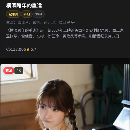
横滨跨年的重逢
纪录片
科幻
2024
主演：
雷佳音、玄彬、孙艺珍、黄政民 等
《横滨跨年的重逢》是一部2024年上映的英国科幻题材纪录片，由王家
卫执导，雷佳音、玄彬、孙艺珍、黄政民等参演。剧情借纪录片式口吻
还原一段被遗忘的城市记忆；类型元素交叉融合，可在...
113,966
6.7
韩国
4K