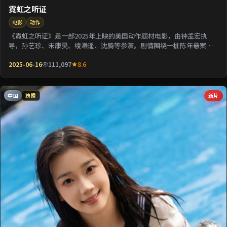
霓虹之听证
电影
动作
《霓虹之听证》是一部2025年上映的美国动作题材电影，由钟孟宏执
导，孙艺珍、宋康昊、绫濑遥、沈腾等参演。剧情围绕一桩陈年悬案与
家族秘密双线并进；...
2025-06-16
111,097
8.6
中国
新片
独播