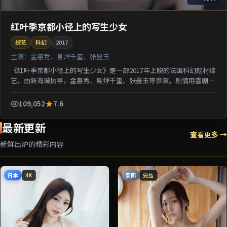
红叶季京都小径上的写生少女
综艺
科幻
2017
主演：
金惠秀、易烊千玺、张曼玉
《红叶季京都小径上的写生少女》是一部2017年上映的法国科幻题材综
艺，由新海诚执导，金惠秀、易烊千玺、张曼玉等参演。剧情用喜剧外
壳包裹关于阶层与选择的沉重命题；对白推进信息密集...
109,052
7.6
最新更新
查看更多 →
新鲜出炉的精彩内容
日本
泰国
4K
完结