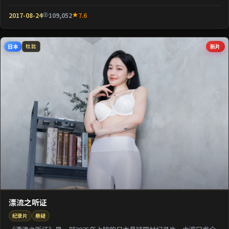
壳包裹关于阶层与...
2017-08-24
109,052
7.6
日本
新片
杜比
漂流之听证
纪录片
悬疑