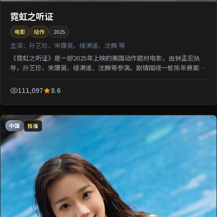
霓虹之听证
电影
动作
2025
主演：
孙艺珍、宋康昊、绫濑遥、沈腾 等
《霓虹之听证》是一部2025年上映的美国动作题材电影，由钟孟宏执
导，孙艺珍、宋康昊、绫濑遥、沈腾等参演。剧情围绕一桩陈年悬案与
家族秘密双线并进；影片节奏从容，适合检索该片导演代...
111,097
8.6
中国
独播