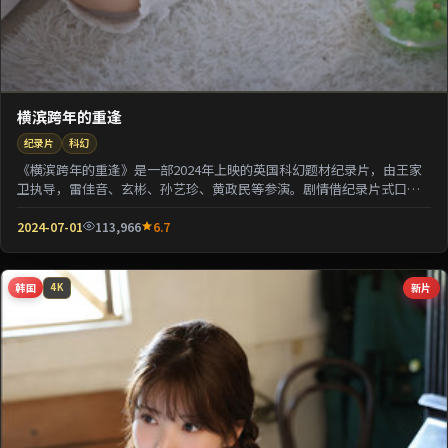
横滨跨年的重逢
纪录片
科幻
《横滨跨年的重逢》是一部2024年上映的英国科幻题材纪录片，由王家
卫执导，雷佳音、玄彬、孙艺珍、黄政民等参演。剧情借纪录片式口吻
还原一段被遗忘的...
2024-07-01
113,966
6.7
韩国
新片
4K