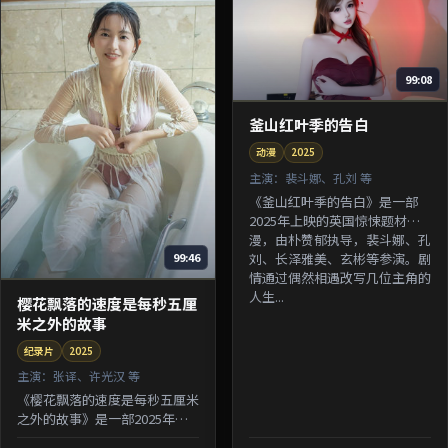
99:08
釜山红叶季的告白
动漫
2025
主演：
裴斗娜、孔刘 等
《釜山红叶季的告白》是一部
2025年上映的英国惊悚题材动
漫，由朴赞郁执导，裴斗娜、孔
刘、长泽雅美、玄彬等参演。剧
99:46
情通过偶然相遇改写几位主角的
人生...
樱花飘落的速度是每秒五厘
米之外的故事
纪录片
2025
主演：
张译、许光汉 等
《樱花飘落的速度是每秒五厘米
之外的故事》是一部2025年上
映的中国香港悬疑题材纪录片，