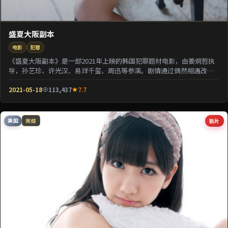
盛夏大阪副本
电影
犯罪
《盛夏大阪副本》是一部2021年上映的韩国犯罪题材电影，由姜炯哲执
导，孙艺珍、许光汉、易烊千玺、周迅等参演。剧情通过偶然相遇改写
几位主角的人生轨...
2021-05-18
113,437
7.7
美国
新片
完结