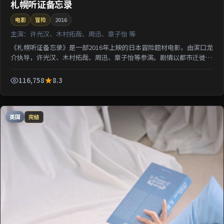
札幌听证备忘录
电影
冒险
2016
主演：
许光汉、木村拓哉、周迅、章子怡 等
《札幌听证备忘录》是一部2016年上映的日本冒险题材电影，由滨口龙
介执导，许光汉、木村拓哉、周迅、章子怡等参演。剧情以都市迁徙为
背景刻画人与人之间的距离；情感线与悬疑线并行，适...
116,758
8.3
英国
完结