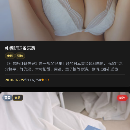
札幌听证备忘录
电影
冒险
《札幌听证备忘录》是一部2016年上映的日本冒险题材电影，由滨口龙
介执导，许光汉、木村拓哉、周迅、章子怡等参演。剧情以都市迁徙为
背景刻画人与人之...
2016-07-25
116,758
8.3
英国
新片
完结